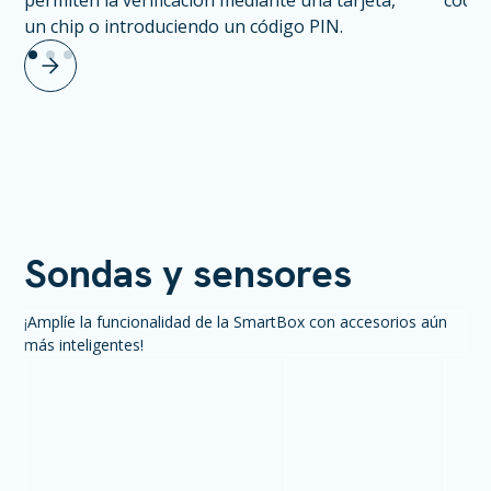
permiten la verificación mediante una tarjeta,
códig
un chip o introduciendo un código PIN.
Sondas y sensores
¡Amplíe la funcionalidad de la SmartBox con accesorios aún
más inteligentes!