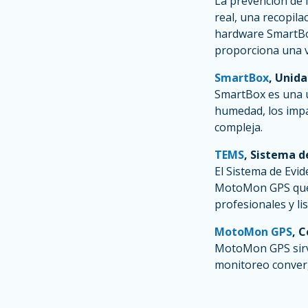
La prevención de 
real, una recopil
hardware SmartBo
proporciona una vi
SmartBox
, Unid
SmartBox es una u
humedad, los impa
compleja.
TEMS
, Sistema 
El Sistema de Evi
MotoMon GPS que 
profesionales y lis
MotoMon GPS
, 
MotoMon GPS sirve
monitoreo converg