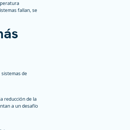
mperatura
stemas fallan, se
más
s sistemas de
la reducción de la
entan a un desafío