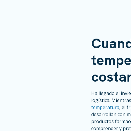
Cuand
tempe
costar
Ha llegado el inv
logística. Mientra
temperatura
, el 
desarrollan con m
productos farmacé
comprender y prev