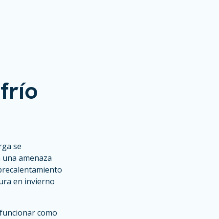
frío
rga se
ta una amenaza
obrecalentamiento
ura en invierno
 funcionar como