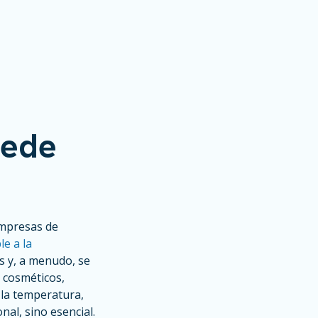
uede
empresas de
le a la
s y, a menudo, se
 cosméticos,
 la temperatura,
al, sino esencial.