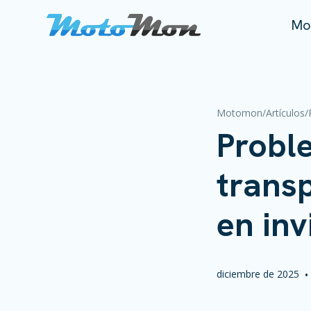
Mo
Motomon
/
Artículos
/
Probl
trans
en inv
diciembre de 2025
•