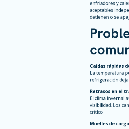
enfriadores y cal
aceptables indepe
detienen o se apa
Probl
comun
Caídas rápidas 
La temperatura pu
refrigeración deja
Retrasos en el t
El clima invernal a
visibilidad. Los 
crítico
Muelles de carg