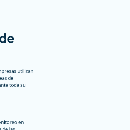
 de
mpresas utilizan
reas de
nte toda su
onitoreo en
 de las