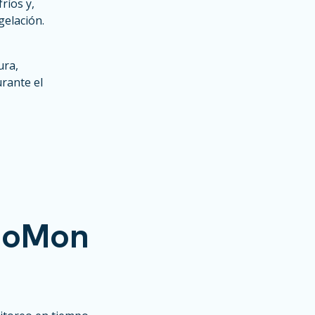
ríos y,
gelación.
ura,
rante el
otoMon